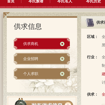
首页
岑氏族谱
岑氏名人
岑氏历史
供求
供求信息
区域：
供求商机
行业：
企业招聘
制
个人求职
建
计
供求：