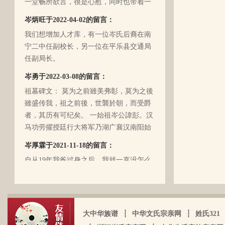
丝丝的遗憾！因为我还未出生时，爷爷
岑炳旺于2022-04-02的留言：
（岑定伍）就不在世了，后来妈妈生我的
我们想增加人才库，有一位岑氏后裔在南
时候，又遇上文化大革命的浪潮，可能是
宁二中任副校长，另一位在平乐县交通局
文化大革命复杂的氛围和我俩兄妹当时还
任副局长。
小的缘故吧，爸爸（岑国玉）一直守口如
瓶，极少对我们兄妹俩谈起他的身世和爷
岑勇于2022-03-08的留言：
爷的事情，甚至我妈妈都不知道一丁点。
祖墓碑文： 莫为之前雖美弗彰，莫为之後
再后来，我爸爸有一天突然得了急病，很
雖盛传我，祖之前後，世襲於朝，而受爵
快就离我们而去了。我现在只有了解到爷
者，其历有可纪矣。 一始祖岑公諱彭。汉
爷（岑定伍）有一个兄长，在逃难时失散
马功劳擢授廷行大将军乃湖广襄汉南阳始
了（名字不详），之后爷爷就做起了生
镇也。 一始祖岑公諱世铿。擢授怀远大将
岑厚霖于2021-11-18的留言：
意，并雇佣了工人协作 他，听说爷爷的生
军乃溪洞镇也。 一始祖岑公諱永珍。擢授
意还做得不错（当时那个时代，我爷爷属
自从19年我爸过身之后，我就一直没怎么
盟威大将军亦溪洞复镇也。 一始祖岑公諱
于榨取贫下中农的血汗，走资本主义道
接触岑氏宗亲的事和东西。今天忽然好想
伯颜。擢授田州中顺大夫试也。 一始祖岑
路，政治身份不良，是要受到批斗和坐牢
我爸，点开了他的微信头像，看到朋友
公諱永泰。擢授恩州奉训大夫试也。 一始
的）。不知自己在有生之年，能否找到一
圈，发现了这个宗亲网的链接，就进来看
祖岑公諱辉。擢授岜鈴汎官总司守也。 一
点点的线索否？愿上天给我一点希望，也
看。我想说 是，家里还有很多我爸当时收
始祖岑諱光裕。为国亡身，蒙上宪不忍昧
岑延旺于2022-10-27的留言：
大中华族谱
┆
中华文氏宗亲网
┆
姓氏321
愿能从岑氏宗亲网里能得到一点点的线
集什么关于族谱的资料。不知道有没有人
功臣，柱碑立祠，以祀之留後。仲述分住