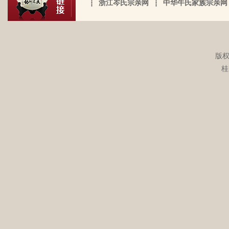
湖南永州江华岭东一带散布着岑氏，因为
索。万分感谢！！
┆
浙江岑氏宗亲网
┆
中华牛氏家族宗亲网
需要？希望能对大家有用，不用放在家里
于此，只克全後裔分为五枝，有孙国泰初
文革时期族谱被毁，但是按照广西西林字
蒙尘。
头门庭，继後子孙荣昌。皆由祖德流芳，
辈排序，不知道我们是哪里来的了，老一
以及於今孙等，歆潜恐夫特著表於，兹以
辈说以前跟桂岭一带岑氏族人有联系，进
头不忘之意耳。
入21世纪后，没联系了……有没有人考证
岑卫东于2022-05-13的留言：
版权
一下。
桂
岑氏亲人们，大家好！我是岑卫东，是文
化大革命时代的“产物”。机缘巧合吧，终
于能在这里见到如此多的岑氏亲人们围聚
一堂畅所欲言，很是心慰，同时也带着一
丝丝的遗憾！因为我还未出生时，爷爷
岑炳旺于2022-04-02的留言：
（岑定伍）就不在世了，后来妈妈生我的
我们想增加人才库，有一位岑氏后裔在南
时候，又遇上文化大革命的浪潮，可能是
宁二中任副校长，另一位在平乐县交通局
文化大革命复杂的氛围和我俩兄妹当时还
任副局长。
小的缘故吧，爸爸（岑国玉）一直守口如
瓶，极少对我们兄妹俩谈起他的身世和爷
岑勇于2022-03-08的留言：
爷的事情，甚至我妈妈都不知道一丁点。
祖墓碑文： 莫为之前雖美弗彰，莫为之後
再后来，我爸爸有一天突然得了急病，很
雖盛传我，祖之前後，世襲於朝，而受爵
快就离我们而去了。我现在只有了解到爷
者，其历有可纪矣。 一始祖岑公諱彭。汉