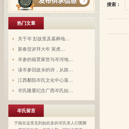
搜索：
热门文章
关于岑 彭故里及墓葬地…
新春贺岁拜大年 寅虎…
岑参的籍贯家世与岑河地…
岑延旺于2022-10-27的留言：
湖南永州江华岭东一带散布着岑氏，因为
读岑参回故乡的诗，从路…
文革时期族谱被毁，但是按照广西西林字
江西鄱阳岑氏文化中心落…
辈排序，不知道我们是哪里来的了，老一
辈说以前跟桂岭一带岑氏族人有联系，进
岑氏隆重纪念广西岑氏始…
入21世纪后，没联系了……有没有人考证
岑卫东于2022-05-13的留言：
一下。
岑氏亲人们，大家好！我是岑卫东，是文
岑氏留言
化大革命时代的“产物”。机缘巧合吧，终
于能在这里见到如此多的岑氏亲人们围聚
一堂畅所欲言，很是心慰，同时也带着一