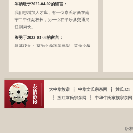
岑炳旺于2022-04-02的留言：
（岑定伍）就不在世了，后来妈妈生我的
我们想增加人才库，有一位岑氏后裔在南
时候，又遇上文化大革命的浪潮，可能是
宁二中任副校长，另一位在平乐县交通局
文化大革命复杂的氛围和我俩兄妹当时还
任副局长。
小的缘故吧，爸爸（岑国玉）一直守口如
瓶，极少对我们兄妹俩谈起他的身世和爷
岑勇于2022-03-08的留言：
爷的事情，甚至我妈妈都不知道一丁点。
祖墓碑文： 莫为之前雖美弗彰，莫为之後
再后来，我爸爸有一天突然得了急病，很
雖盛传我，祖之前後，世襲於朝，而受爵
快就离我们而去了。我现在只有了解到爷
者，其历有可纪矣。 一始祖岑公諱彭。汉
爷（岑定伍）有一个兄长，在逃难时失散
马功劳擢授廷行大将军乃湖广襄汉南阳始
了（名字不详），之后爷爷就做起了生
镇也。 一始祖岑公諱世铿。擢授怀远大将
岑厚霖于2021-11-18的留言：
意，并雇佣了工人协作 他，听说爷爷的生
军乃溪洞镇也。 一始祖岑公諱永珍。擢授
意还做得不错（当时那个时代，我爷爷属
自从19年我爸过身之后，我就一直没怎么
盟威大将军亦溪洞复镇也。 一始祖岑公諱
大中华族谱
┆
中华文氏宗亲网
┆
姓氏321
于榨取贫下中农的血汗，走资本主义道
接触岑氏宗亲的事和东西。今天忽然好想
伯颜。擢授田州中顺大夫试也。 一始祖岑
路，政治身份不良，是要受到批斗和坐牢
┆
浙江岑氏宗亲网
┆
中华牛氏家族宗亲网
我爸，点开了他的微信头像，看到朋友
公諱永泰。擢授恩州奉训大夫试也。 一始
的）。不知自己在有生之年，能否找到一
圈，发现了这个宗亲网的链接，就进来看
祖岑公諱辉。擢授岜鈴汎官总司守也。 一
点点的线索否？愿上天给我一点希望，也
看。我想说 是，家里还有很多我爸当时收
始祖岑諱光裕。为国亡身，蒙上宪不忍昧
岑延旺于2022-10-27的留言：
愿能从岑氏宗亲网里能得到一点点的线
集什么关于族谱的资料。不知道有没有人
功臣，柱碑立祠，以祀之留後。仲述分住
湖南永州江华岭东一带散布着岑氏，因为
索。万分感谢！！
需要？希望能对大家有用，不用放在家里
版权
于此，只克全後裔分为五枝，有孙国泰初
文革时期族谱被毁，但是按照广西西林字