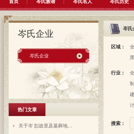
首页
岑氏族谱
岑氏名人
岑氏历史
岑氏
岑氏企业
区域：
岑氏企业
行业：
制
建
计
热门文章
搜索：
关于岑 彭故里及墓葬地…