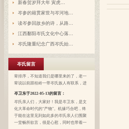
新春贺岁拜大年 寅虎…
岑参的籍贯家世与岑河地…
读岑参回故乡的诗，从路…
江西鄱阳岑氏文化中心落…
岑氏隆重纪念广西岑氏始…
岑延旺于2022-10-27的留言：
湖南永州江华岭东一带散布着岑氏，因为
岑氏留言
文革时期族谱被毁，但是按照广西西林字
辈排序，不知道我们是哪里来的了，老一
辈说以前跟桂岭一带岑氏族人有联系，进
入21世纪后，没联系了……有没有人考证
岑卫东于2022-05-13的留言：
一下。
岑氏亲人们，大家好！我是岑卫东，是文
化大革命时代的“产物”。机缘巧合吧，终
于能在这里见到如此多的岑氏亲人们围聚
一堂畅所欲言，很是心慰，同时也带着一
丝丝的遗憾！因为我还未出生时，爷爷