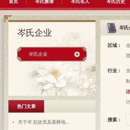
首页
岑氏族谱
岑氏名人
岑氏历史
岑氏
岑氏企业
区域：
岑氏企业
行业：
制
建
计
热门文章
搜索：
关于岑 彭故里及墓葬地…