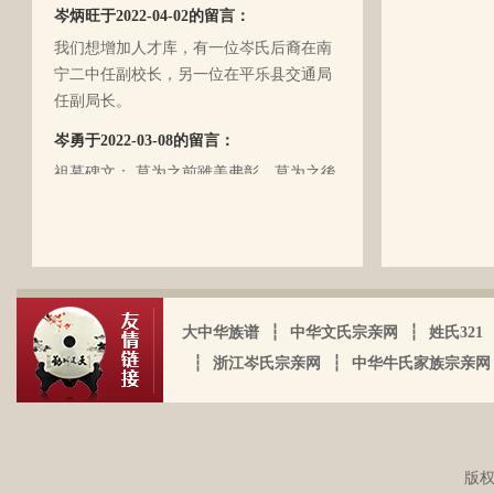
岑炳旺于2022-04-02的留言：
（岑定伍）就不在世了，后来妈妈生我的
我们想增加人才库，有一位岑氏后裔在南
时候，又遇上文化大革命的浪潮，可能是
宁二中任副校长，另一位在平乐县交通局
文化大革命复杂的氛围和我俩兄妹当时还
任副局长。
小的缘故吧，爸爸（岑国玉）一直守口如
瓶，极少对我们兄妹俩谈起他的身世和爷
岑勇于2022-03-08的留言：
爷的事情，甚至我妈妈都不知道一丁点。
祖墓碑文： 莫为之前雖美弗彰，莫为之後
再后来，我爸爸有一天突然得了急病，很
雖盛传我，祖之前後，世襲於朝，而受爵
快就离我们而去了。我现在只有了解到爷
者，其历有可纪矣。 一始祖岑公諱彭。汉
爷（岑定伍）有一个兄长，在逃难时失散
马功劳擢授廷行大将军乃湖广襄汉南阳始
了（名字不详），之后爷爷就做起了生
镇也。 一始祖岑公諱世铿。擢授怀远大将
岑厚霖于2021-11-18的留言：
意，并雇佣了工人协作 他，听说爷爷的生
军乃溪洞镇也。 一始祖岑公諱永珍。擢授
意还做得不错（当时那个时代，我爷爷属
自从19年我爸过身之后，我就一直没怎么
盟威大将军亦溪洞复镇也。 一始祖岑公諱
大中华族谱
┆
中华文氏宗亲网
┆
姓氏321
于榨取贫下中农的血汗，走资本主义道
接触岑氏宗亲的事和东西。今天忽然好想
伯颜。擢授田州中顺大夫试也。 一始祖岑
┆
浙江岑氏宗亲网
┆
中华牛氏家族宗亲网
路，政治身份不良，是要受到批斗和坐牢
我爸，点开了他的微信头像，看到朋友
公諱永泰。擢授恩州奉训大夫试也。 一始
的）。不知自己在有生之年，能否找到一
圈，发现了这个宗亲网的链接，就进来看
祖岑公諱辉。擢授岜鈴汎官总司守也。 一
点点的线索否？愿上天给我一点希望，也
看。我想说 是，家里还有很多我爸当时收
始祖岑諱光裕。为国亡身，蒙上宪不忍昧
岑延旺于2022-10-27的留言：
愿能从岑氏宗亲网里能得到一点点的线
集什么关于族谱的资料。不知道有没有人
功臣，柱碑立祠，以祀之留後。仲述分住
湖南永州江华岭东一带散布着岑氏，因为
索。万分感谢！！
需要？希望能对大家有用，不用放在家里
版权
于此，只克全後裔分为五枝，有孙国泰初
文革时期族谱被毁，但是按照广西西林字