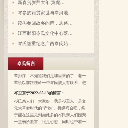
新春贺岁拜大年 寅虎…
岑参的籍贯家世与岑河地…
读岑参回故乡的诗，从路…
江西鄱阳岑氏文化中心落…
岑氏隆重纪念广西岑氏始…
岑延旺于2022-10-27的留言：
湖南永州江华岭东一带散布着岑氏，因为
岑氏留言
文革时期族谱被毁，但是按照广西西林字
辈排序，不知道我们是哪里来的了，老一
辈说以前跟桂岭一带岑氏族人有联系，进
入21世纪后，没联系了……有没有人考证
岑卫东于2022-05-13的留言：
一下。
岑氏亲人们，大家好！我是岑卫东，是文
化大革命时代的“产物”。机缘巧合吧，终
于能在这里见到如此多的岑氏亲人们围聚
一堂畅所欲言，很是心慰，同时也带着一
丝丝的遗憾！因为我还未出生时，爷爷