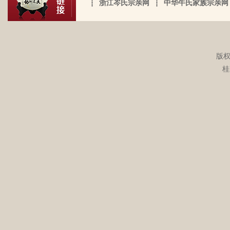
点点的线索否？愿上天给我一点希望，也
┆
浙江岑氏宗亲网
┆
中华牛氏家族宗亲网
看。我想说 是，家里还有很多我爸当时收
始祖岑諱光裕。为国亡身，蒙上宪不忍昧
岑延旺于2022-10-27的留言：
愿能从岑氏宗亲网里能得到一点点的线
集什么关于族谱的资料。不知道有没有人
功臣，柱碑立祠，以祀之留後。仲述分住
湖南永州江华岭东一带散布着岑氏，因为
索。万分感谢！！
需要？希望能对大家有用，不用放在家里
于此，只克全後裔分为五枝，有孙国泰初
文革时期族谱被毁，但是按照广西西林字
蒙尘。
头门庭，继後子孙荣昌。皆由祖德流芳，
辈排序，不知道我们是哪里来的了，老一
版权
以及於今孙等，歆潜恐夫特著表於，兹以
辈说以前跟桂岭一带岑氏族人有联系，进
头不忘之意耳。
桂
入21世纪后，没联系了……有没有人考证
岑卫东于2022-05-13的留言：
一下。
岑氏亲人们，大家好！我是岑卫东，是文
化大革命时代的“产物”。机缘巧合吧，终
于能在这里见到如此多的岑氏亲人们围聚
一堂畅所欲言，很是心慰，同时也带着一
丝丝的遗憾！因为我还未出生时，爷爷
岑炳旺于2022-04-02的留言：
（岑定伍）就不在世了，后来妈妈生我的
我们想增加人才库，有一位岑氏后裔在南
时候，又遇上文化大革命的浪潮，可能是
宁二中任副校长，另一位在平乐县交通局
文化大革命复杂的氛围和我俩兄妹当时还
任副局长。
小的缘故吧，爸爸（岑国玉）一直守口如
瓶，极少对我们兄妹俩谈起他的身世和爷
岑勇于2022-03-08的留言：
爷的事情，甚至我妈妈都不知道一丁点。
祖墓碑文： 莫为之前雖美弗彰，莫为之後