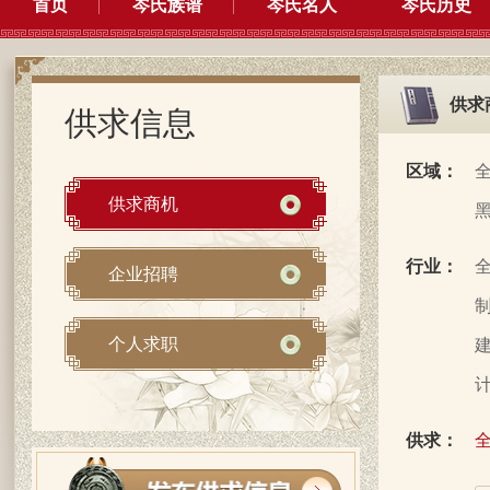
首页
岑氏族谱
岑氏名人
岑氏历史
供求
供求信息
区域：
供求商机
行业：
企业招聘
制
个人求职
建
计
供求：