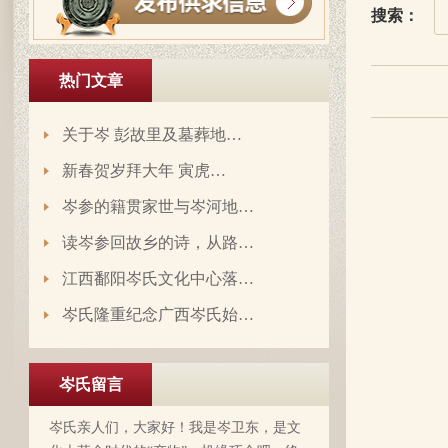
搜索：
热门文章
关于岑 彭故里及墓葬地…
新春贺岁拜大年 寅虎…
岑参的籍贯家世与岑河地…
读岑参回故乡的诗，从路…
岑延旺于2022-10-27的留言：
江西鄱阳岑氏文化中心落…
湖南永州江华岭东一带散布着岑氏，因为
文革时期族谱被毁，但是按照广西西林字
岑氏隆重纪念广西岑氏始…
辈排序，不知道我们是哪里来的了，老一
辈说以前跟桂岭一带岑氏族人有联系，进
入21世纪后，没联系了……有没有人考证
岑氏留言
岑卫东于2022-05-13的留言：
一下。
岑氏亲人们，大家好！我是岑卫东，是文
化大革命时代的“产物”。机缘巧合吧，终