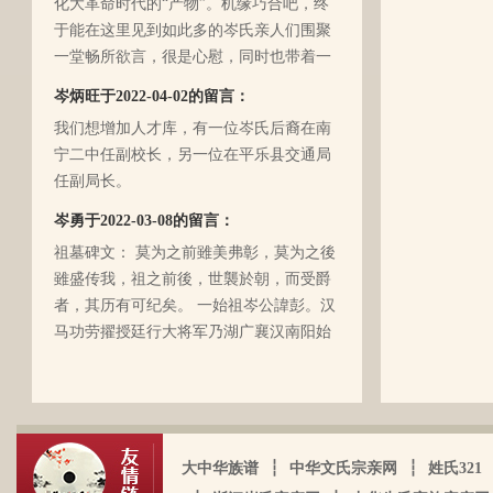
于能在这里见到如此多的岑氏亲人们围聚
一堂畅所欲言，很是心慰，同时也带着一
丝丝的遗憾！因为我还未出生时，爷爷
岑炳旺于2022-04-02的留言：
（岑定伍）就不在世了，后来妈妈生我的
我们想增加人才库，有一位岑氏后裔在南
时候，又遇上文化大革命的浪潮，可能是
宁二中任副校长，另一位在平乐县交通局
文化大革命复杂的氛围和我俩兄妹当时还
任副局长。
小的缘故吧，爸爸（岑国玉）一直守口如
瓶，极少对我们兄妹俩谈起他的身世和爷
岑勇于2022-03-08的留言：
爷的事情，甚至我妈妈都不知道一丁点。
祖墓碑文： 莫为之前雖美弗彰，莫为之後
再后来，我爸爸有一天突然得了急病，很
雖盛传我，祖之前後，世襲於朝，而受爵
快就离我们而去了。我现在只有了解到爷
者，其历有可纪矣。 一始祖岑公諱彭。汉
爷（岑定伍）有一个兄长，在逃难时失散
马功劳擢授廷行大将军乃湖广襄汉南阳始
了（名字不详），之后爷爷就做起了生
镇也。 一始祖岑公諱世铿。擢授怀远大将
岑厚霖于2021-11-18的留言：
意，并雇佣了工人协作 他，听说爷爷的生
军乃溪洞镇也。 一始祖岑公諱永珍。擢授
意还做得不错（当时那个时代，我爷爷属
自从19年我爸过身之后，我就一直没怎么
盟威大将军亦溪洞复镇也。 一始祖岑公諱
于榨取贫下中农的血汗，走资本主义道
接触岑氏宗亲的事和东西。今天忽然好想
伯颜。擢授田州中顺大夫试也。 一始祖岑
路，政治身份不良，是要受到批斗和坐牢
我爸，点开了他的微信头像，看到朋友
公諱永泰。擢授恩州奉训大夫试也。 一始
大中华族谱
┆
中华文氏宗亲网
┆
姓氏321
的）。不知自己在有生之年，能否找到一
圈，发现了这个宗亲网的链接，就进来看
祖岑公諱辉。擢授岜鈴汎官总司守也。 一