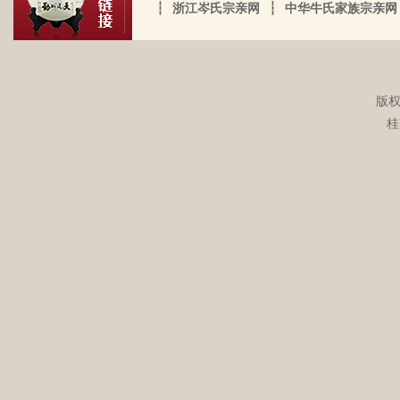
公諱永泰。擢授恩州奉训大夫试也。 一始
┆
浙江岑氏宗亲网
┆
中华牛氏家族宗亲网
的）。不知自己在有生之年，能否找到一
圈，发现了这个宗亲网的链接，就进来看
祖岑公諱辉。擢授岜鈴汎官总司守也。 一
点点的线索否？愿上天给我一点希望，也
看。我想说 是，家里还有很多我爸当时收
始祖岑諱光裕。为国亡身，蒙上宪不忍昧
岑延旺于2022-10-27的留言：
愿能从岑氏宗亲网里能得到一点点的线
集什么关于族谱的资料。不知道有没有人
功臣，柱碑立祠，以祀之留後。仲述分住
湖南永州江华岭东一带散布着岑氏，因为
索。万分感谢！！
需要？希望能对大家有用，不用放在家里
于此，只克全後裔分为五枝，有孙国泰初
文革时期族谱被毁，但是按照广西西林字
版权
蒙尘。
头门庭，继後子孙荣昌。皆由祖德流芳，
辈排序，不知道我们是哪里来的了，老一
桂
以及於今孙等，歆潜恐夫特著表於，兹以
辈说以前跟桂岭一带岑氏族人有联系，进
头不忘之意耳。
入21世纪后，没联系了……有没有人考证
岑卫东于2022-05-13的留言：
一下。
岑氏亲人们，大家好！我是岑卫东，是文
化大革命时代的“产物”。机缘巧合吧，终
于能在这里见到如此多的岑氏亲人们围聚
一堂畅所欲言，很是心慰，同时也带着一
丝丝的遗憾！因为我还未出生时，爷爷
岑炳旺于2022-04-02的留言：
（岑定伍）就不在世了，后来妈妈生我的
我们想增加人才库，有一位岑氏后裔在南
时候，又遇上文化大革命的浪潮，可能是
宁二中任副校长，另一位在平乐县交通局
文化大革命复杂的氛围和我俩兄妹当时还
任副局长。
小的缘故吧，爸爸（岑国玉）一直守口如
瓶，极少对我们兄妹俩谈起他的身世和爷
岑勇于2022-03-08的留言：