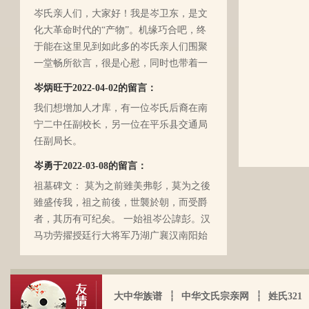
岑氏亲人们，大家好！我是岑卫东，是文
化大革命时代的“产物”。机缘巧合吧，终
于能在这里见到如此多的岑氏亲人们围聚
一堂畅所欲言，很是心慰，同时也带着一
丝丝的遗憾！因为我还未出生时，爷爷
岑炳旺于2022-04-02的留言：
（岑定伍）就不在世了，后来妈妈生我的
我们想增加人才库，有一位岑氏后裔在南
时候，又遇上文化大革命的浪潮，可能是
宁二中任副校长，另一位在平乐县交通局
文化大革命复杂的氛围和我俩兄妹当时还
任副局长。
小的缘故吧，爸爸（岑国玉）一直守口如
瓶，极少对我们兄妹俩谈起他的身世和爷
岑勇于2022-03-08的留言：
爷的事情，甚至我妈妈都不知道一丁点。
祖墓碑文： 莫为之前雖美弗彰，莫为之後
再后来，我爸爸有一天突然得了急病，很
雖盛传我，祖之前後，世襲於朝，而受爵
快就离我们而去了。我现在只有了解到爷
者，其历有可纪矣。 一始祖岑公諱彭。汉
爷（岑定伍）有一个兄长，在逃难时失散
马功劳擢授廷行大将军乃湖广襄汉南阳始
了（名字不详），之后爷爷就做起了生
镇也。 一始祖岑公諱世铿。擢授怀远大将
岑厚霖于2021-11-18的留言：
意，并雇佣了工人协作 他，听说爷爷的生
军乃溪洞镇也。 一始祖岑公諱永珍。擢授
意还做得不错（当时那个时代，我爷爷属
自从19年我爸过身之后，我就一直没怎么
盟威大将军亦溪洞复镇也。 一始祖岑公諱
于榨取贫下中农的血汗，走资本主义道
接触岑氏宗亲的事和东西。今天忽然好想
大中华族谱
┆
中华文氏宗亲网
┆
姓氏321
伯颜。擢授田州中顺大夫试也。 一始祖岑
路，政治身份不良，是要受到批斗和坐牢
我爸，点开了他的微信头像，看到朋友