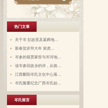
热门文章
关于岑 彭故里及墓葬地…
新春贺岁拜大年 寅虎…
岑参的籍贯家世与岑河地…
读岑参回故乡的诗，从路…
岑延旺于2022-10-27的留言：
江西鄱阳岑氏文化中心落…
湖南永州江华岭东一带散布着岑氏，因为
岑氏隆重纪念广西岑氏始…
文革时期族谱被毁，但是按照广西西林字
辈排序，不知道我们是哪里来的了，老一
辈说以前跟桂岭一带岑氏族人有联系，进
岑氏留言
入21世纪后，没联系了……有没有人考证
岑卫东于2022-05-13的留言：
一下。