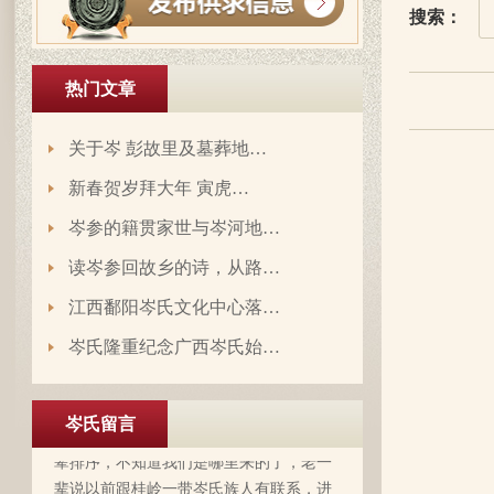
搜索：
热门文章
关于岑 彭故里及墓葬地…
新春贺岁拜大年 寅虎…
岑参的籍贯家世与岑河地…
读岑参回故乡的诗，从路…
江西鄱阳岑氏文化中心落…
岑氏隆重纪念广西岑氏始…
岑延旺于2022-10-27的留言：
湖南永州江华岭东一带散布着岑氏，因为
岑氏留言
文革时期族谱被毁，但是按照广西西林字
辈排序，不知道我们是哪里来的了，老一
辈说以前跟桂岭一带岑氏族人有联系，进