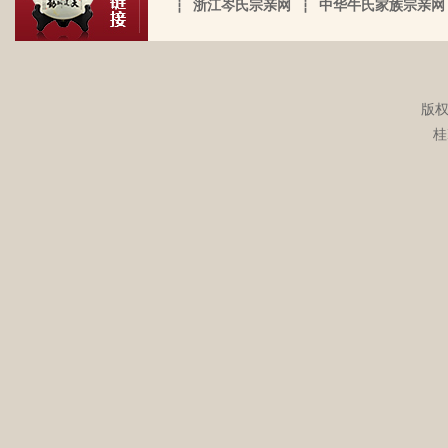
┆
浙江岑氏宗亲网
┆
中华牛氏家族宗亲网
于榨取贫下中农的血汗，走资本主义道
接触岑氏宗亲的事和东西。今天忽然好想
伯颜。擢授田州中顺大夫试也。 一始祖岑
路，政治身份不良，是要受到批斗和坐牢
我爸，点开了他的微信头像，看到朋友
公諱永泰。擢授恩州奉训大夫试也。 一始
的）。不知自己在有生之年，能否找到一
圈，发现了这个宗亲网的链接，就进来看
祖岑公諱辉。擢授岜鈴汎官总司守也。 一
点点的线索否？愿上天给我一点希望，也
看。我想说 是，家里还有很多我爸当时收
始祖岑諱光裕。为国亡身，蒙上宪不忍昧
岑延旺于2022-10-27的留言：
愿能从岑氏宗亲网里能得到一点点的线
版权
集什么关于族谱的资料。不知道有没有人
功臣，柱碑立祠，以祀之留後。仲述分住
湖南永州江华岭东一带散布着岑氏，因为
索。万分感谢！！
桂
需要？希望能对大家有用，不用放在家里
于此，只克全後裔分为五枝，有孙国泰初
文革时期族谱被毁，但是按照广西西林字
蒙尘。
头门庭，继後子孙荣昌。皆由祖德流芳，
辈排序，不知道我们是哪里来的了，老一
以及於今孙等，歆潜恐夫特著表於，兹以
辈说以前跟桂岭一带岑氏族人有联系，进
头不忘之意耳。
入21世纪后，没联系了……有没有人考证
岑卫东于2022-05-13的留言：
一下。
岑氏亲人们，大家好！我是岑卫东，是文
化大革命时代的“产物”。机缘巧合吧，终
于能在这里见到如此多的岑氏亲人们围聚
一堂畅所欲言，很是心慰，同时也带着一
丝丝的遗憾！因为我还未出生时，爷爷
岑炳旺于2022-04-02的留言：
（岑定伍）就不在世了，后来妈妈生我的
我们想增加人才库，有一位岑氏后裔在南
时候，又遇上文化大革命的浪潮，可能是
宁二中任副校长，另一位在平乐县交通局
文化大革命复杂的氛围和我俩兄妹当时还