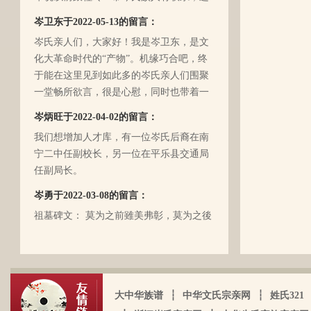
入21世纪后，没联系了……有没有人考证
岑卫东于2022-05-13的留言：
一下。
岑氏亲人们，大家好！我是岑卫东，是文
化大革命时代的“产物”。机缘巧合吧，终
于能在这里见到如此多的岑氏亲人们围聚
一堂畅所欲言，很是心慰，同时也带着一
丝丝的遗憾！因为我还未出生时，爷爷
岑炳旺于2022-04-02的留言：
（岑定伍）就不在世了，后来妈妈生我的
我们想增加人才库，有一位岑氏后裔在南
时候，又遇上文化大革命的浪潮，可能是
宁二中任副校长，另一位在平乐县交通局
文化大革命复杂的氛围和我俩兄妹当时还
任副局长。
小的缘故吧，爸爸（岑国玉）一直守口如
瓶，极少对我们兄妹俩谈起他的身世和爷
岑勇于2022-03-08的留言：
爷的事情，甚至我妈妈都不知道一丁点。
祖墓碑文： 莫为之前雖美弗彰，莫为之後
再后来，我爸爸有一天突然得了急病，很
雖盛传我，祖之前後，世襲於朝，而受爵
快就离我们而去了。我现在只有了解到爷
者，其历有可纪矣。 一始祖岑公諱彭。汉
爷（岑定伍）有一个兄长，在逃难时失散
马功劳擢授廷行大将军乃湖广襄汉南阳始
了（名字不详），之后爷爷就做起了生
镇也。 一始祖岑公諱世铿。擢授怀远大将
岑厚霖于2021-11-18的留言：
意，并雇佣了工人协作 他，听说爷爷的生
军乃溪洞镇也。 一始祖岑公諱永珍。擢授
大中华族谱
┆
中华文氏宗亲网
┆
姓氏321
意还做得不错（当时那个时代，我爷爷属
自从19年我爸过身之后，我就一直没怎么
盟威大将军亦溪洞复镇也。 一始祖岑公諱