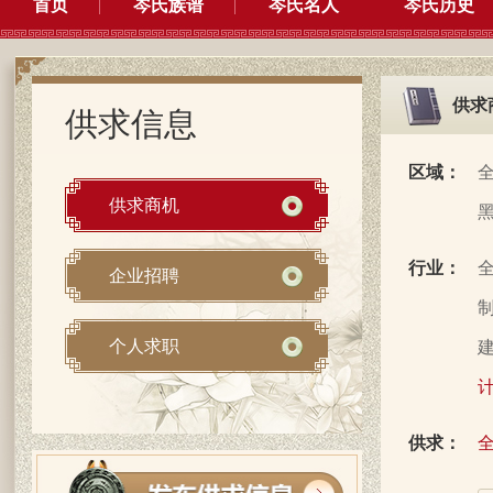
首页
岑氏族谱
岑氏名人
岑氏历史
供求
供求信息
区域：
供求商机
行业：
企业招聘
制
个人求职
建
计
供求：