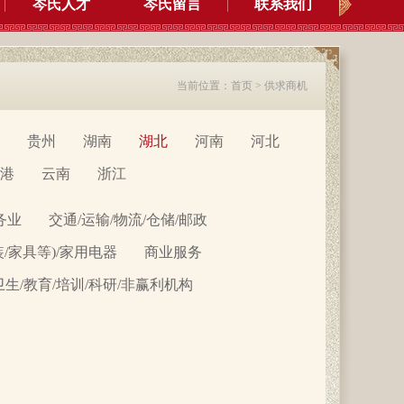
岑氏人才
岑氏留言
联系我们
当前位置：
首页
>
供求商机
贵州
湖南
湖北
河南
河北
港
云南
浙江
务业
交通/运输/物流/仓储/邮政
装/家具等)/家用电器
商业服务
卫生/教育/培训/科研/非赢利机构