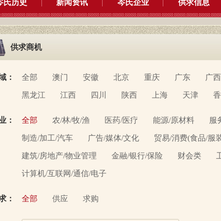
岑氏历史
新闻资讯
岑氏企业
供求信息
供求商机
域：
全部
澳门
安徽
北京
重庆
广东
广西
黑龙江
江西
四川
陕西
上海
天津
香
业：
全部
农/林/牧/渔
医药/医疗
能源/原材料
服
制造/加工/汽车
广告/媒体/文化
贸易/消费(食品/服
建筑/房地产/物业管理
金融/银行/保险
财会类
计算机/互联网/通信/电子
求：
全部
供应
求购