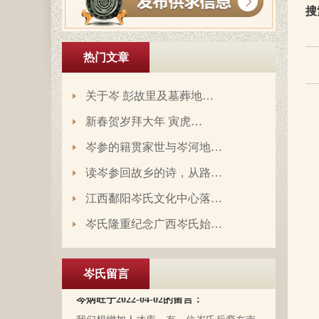
搜
热门文章
关于岑 彭故里及墓葬地…
岑延旺于2022-10-27的留言：
湖南永州江华岭东一带散布着岑氏，因为
新春贺岁拜大年 寅虎…
文革时期族谱被毁，但是按照广西西林字
岑参的籍贯家世与岑河地…
辈排序，不知道我们是哪里来的了，老一
辈说以前跟桂岭一带岑氏族人有联系，进
读岑参回故乡的诗，从路…
入21世纪后，没联系了……有没有人考证
岑卫东于2022-05-13的留言：
江西鄱阳岑氏文化中心落…
一下。
岑氏亲人们，大家好！我是岑卫东，是文
岑氏隆重纪念广西岑氏始…
化大革命时代的“产物”。机缘巧合吧，终
于能在这里见到如此多的岑氏亲人们围聚
一堂畅所欲言，很是心慰，同时也带着一
岑氏留言
丝丝的遗憾！因为我还未出生时，爷爷
岑炳旺于2022-04-02的留言：
（岑定伍）就不在世了，后来妈妈生我的
我们想增加人才库，有一位岑氏后裔在南
时候，又遇上文化大革命的浪潮，可能是