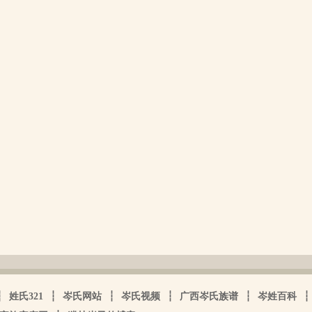
┆
姓氏321
┆
岑氏网站
┆
岑氏视频
┆
广西岑氏族谱
┆
岑姓百科
┆