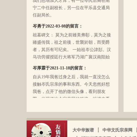
宁二中任副校长，另一位在平乐县交通局
文化大革命复杂的氛围和我俩兄妹当时还
任副局长。
小的缘故吧，爸爸（岑国玉）一直守口如
瓶，极少对我们兄妹俩谈起他的身世和爷
岑勇于2022-03-08的留言：
爷的事情，甚至我妈妈都不知道一丁点。
祖墓碑文： 莫为之前雖美弗彰，莫为之後
再后来，我爸爸有一天突然得了急病，很
雖盛传我，祖之前後，世襲於朝，而受爵
快就离我们而去了。我现在只有了解到爷
者，其历有可纪矣。 一始祖岑公諱彭。汉
爷（岑定伍）有一个兄长，在逃难时失散
马功劳擢授廷行大将军乃湖广襄汉南阳始
了（名字不详），之后爷爷就做起了生
镇也。 一始祖岑公諱世铿。擢授怀远大将
岑厚霖于2021-11-18的留言：
意，并雇佣了工人协作 他，听说爷爷的生
军乃溪洞镇也。 一始祖岑公諱永珍。擢授
意还做得不错（当时那个时代，我爷爷属
自从19年我爸过身之后，我就一直没怎么
盟威大将军亦溪洞复镇也。 一始祖岑公諱
于榨取贫下中农的血汗，走资本主义道
接触岑氏宗亲的事和东西。今天忽然好想
伯颜。擢授田州中顺大夫试也。 一始祖岑
路，政治身份不良，是要受到批斗和坐牢
我爸，点开了他的微信头像，看到朋友
公諱永泰。擢授恩州奉训大夫试也。 一始
的）。不知自己在有生之年，能否找到一
圈，发现了这个宗亲网的链接，就进来看
祖岑公諱辉。擢授岜鈴汎官总司守也。 一
点点的线索否？愿上天给我一点希望，也
看。我想说 是，家里还有很多我爸当时收
始祖岑諱光裕。为国亡身，蒙上宪不忍昧
岑延旺于2022-10-27的留言：
愿能从岑氏宗亲网里能得到一点点的线
集什么关于族谱的资料。不知道有没有人
功臣，柱碑立祠，以祀之留後。仲述分住
湖南永州江华岭东一带散布着岑氏，因为
索。万分感谢！！
需要？希望能对大家有用，不用放在家里
于此，只克全後裔分为五枝，有孙国泰初
文革时期族谱被毁，但是按照广西西林字
蒙尘。
头门庭，继後子孙荣昌。皆由祖德流芳，
大中华族谱
┆
中华文氏宗亲网
辈排序，不知道我们是哪里来的了，老一
以及於今孙等，歆潜恐夫特著表於，兹以