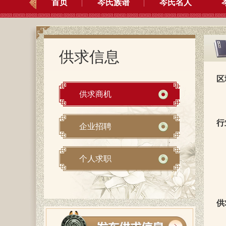
首页
岑氏族谱
岑氏名人
供求信息
区
供求商机
行
企业招聘
个人求职
供