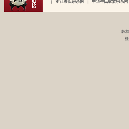
盟威大将军亦溪洞复镇也。 一始祖岑公諱
┆
浙江岑氏宗亲网
┆
中华牛氏家族宗亲网
于榨取贫下中农的血汗，走资本主义道
接触岑氏宗亲的事和东西。今天忽然好想
伯颜。擢授田州中顺大夫试也。 一始祖岑
路，政治身份不良，是要受到批斗和坐牢
我爸，点开了他的微信头像，看到朋友
公諱永泰。擢授恩州奉训大夫试也。 一始
的）。不知自己在有生之年，能否找到一
圈，发现了这个宗亲网的链接，就进来看
祖岑公諱辉。擢授岜鈴汎官总司守也。 一
点点的线索否？愿上天给我一点希望，也
看。我想说 是，家里还有很多我爸当时收
始祖岑諱光裕。为国亡身，蒙上宪不忍昧
岑延旺于2022-10-27的留言：
版权
愿能从岑氏宗亲网里能得到一点点的线
集什么关于族谱的资料。不知道有没有人
功臣，柱碑立祠，以祀之留後。仲述分住
湖南永州江华岭东一带散布着岑氏，因为
桂
索。万分感谢！！
需要？希望能对大家有用，不用放在家里
于此，只克全後裔分为五枝，有孙国泰初
文革时期族谱被毁，但是按照广西西林字
蒙尘。
头门庭，继後子孙荣昌。皆由祖德流芳，
辈排序，不知道我们是哪里来的了，老一
以及於今孙等，歆潜恐夫特著表於，兹以
辈说以前跟桂岭一带岑氏族人有联系，进
头不忘之意耳。
入21世纪后，没联系了……有没有人考证
岑卫东于2022-05-13的留言：
一下。
岑氏亲人们，大家好！我是岑卫东，是文
化大革命时代的“产物”。机缘巧合吧，终
于能在这里见到如此多的岑氏亲人们围聚
一堂畅所欲言，很是心慰，同时也带着一
丝丝的遗憾！因为我还未出生时，爷爷
岑炳旺于2022-04-02的留言：
（岑定伍）就不在世了，后来妈妈生我的
我们想增加人才库，有一位岑氏后裔在南
时候，又遇上文化大革命的浪潮，可能是
宁二中任副校长，另一位在平乐县交通局
文化大革命复杂的氛围和我俩兄妹当时还