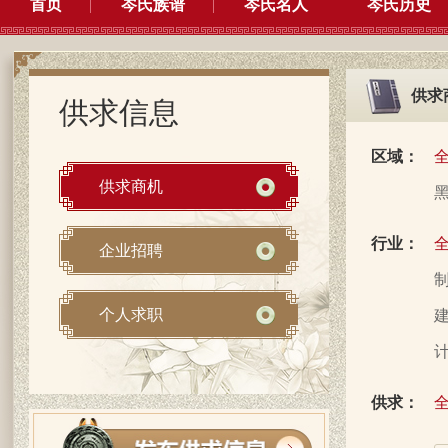
首页
岑氏族谱
岑氏名人
岑氏历史
供求
供求信息
区域：
供求商机
行业：
企业招聘
制
个人求职
建
计
供求：