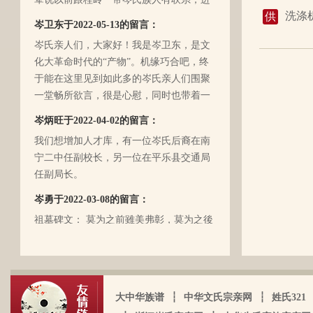
入21世纪后，没联系了……有没有人考证
洗涤
供
岑卫东于2022-05-13的留言：
一下。
岑氏亲人们，大家好！我是岑卫东，是文
化大革命时代的“产物”。机缘巧合吧，终
于能在这里见到如此多的岑氏亲人们围聚
一堂畅所欲言，很是心慰，同时也带着一
丝丝的遗憾！因为我还未出生时，爷爷
岑炳旺于2022-04-02的留言：
（岑定伍）就不在世了，后来妈妈生我的
我们想增加人才库，有一位岑氏后裔在南
时候，又遇上文化大革命的浪潮，可能是
宁二中任副校长，另一位在平乐县交通局
文化大革命复杂的氛围和我俩兄妹当时还
任副局长。
小的缘故吧，爸爸（岑国玉）一直守口如
瓶，极少对我们兄妹俩谈起他的身世和爷
岑勇于2022-03-08的留言：
爷的事情，甚至我妈妈都不知道一丁点。
祖墓碑文： 莫为之前雖美弗彰，莫为之後
再后来，我爸爸有一天突然得了急病，很
雖盛传我，祖之前後，世襲於朝，而受爵
快就离我们而去了。我现在只有了解到爷
者，其历有可纪矣。 一始祖岑公諱彭。汉
爷（岑定伍）有一个兄长，在逃难时失散
马功劳擢授廷行大将军乃湖广襄汉南阳始
了（名字不详），之后爷爷就做起了生
镇也。 一始祖岑公諱世铿。擢授怀远大将
岑厚霖于2021-11-18的留言：
意，并雇佣了工人协作 他，听说爷爷的生
大中华族谱
┆
中华文氏宗亲网
┆
姓氏321
军乃溪洞镇也。 一始祖岑公諱永珍。擢授
意还做得不错（当时那个时代，我爷爷属
自从19年我爸过身之后，我就一直没怎么