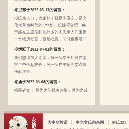
入21世纪后，没联系了……有没有人考证
岑卫东于2022-05-13的留言：
一下。
岑氏亲人们，大家好！我是岑卫东，是文
化大革命时代的“产物”。机缘巧合吧，终
于能在这里见到如此多的岑氏亲人们围聚
一堂畅所欲言，很是心慰，同时也带着一
丝丝的遗憾！因为我还未出生时，爷爷
岑炳旺于2022-04-02的留言：
（岑定伍）就不在世了，后来妈妈生我的
我们想增加人才库，有一位岑氏后裔在南
时候，又遇上文化大革命的浪潮，可能是
宁二中任副校长，另一位在平乐县交通局
文化大革命复杂的氛围和我俩兄妹当时还
任副局长。
小的缘故吧，爸爸（岑国玉）一直守口如
瓶，极少对我们兄妹俩谈起他的身世和爷
岑勇于2022-03-08的留言：
爷的事情，甚至我妈妈都不知道一丁点。
祖墓碑文： 莫为之前雖美弗彰，莫为之後
再后来，我爸爸有一天突然得了急病，很
雖盛传我，祖之前後，世襲於朝，而受爵
快就离我们而去了。我现在只有了解到爷
者，其历有可纪矣。 一始祖岑公諱彭。汉
爷（岑定伍）有一个兄长，在逃难时失散
马功劳擢授廷行大将军乃湖广襄汉南阳始
了（名字不详），之后爷爷就做起了生
镇也。 一始祖岑公諱世铿。擢授怀远大将
岑厚霖于2021-11-18的留言：
意，并雇佣了工人协作 他，听说爷爷的生
大中华族谱
┆
中华文氏宗亲网
┆
姓氏321
军乃溪洞镇也。 一始祖岑公諱永珍。擢授
意还做得不错（当时那个时代，我爷爷属
自从19年我爸过身之后，我就一直没怎么