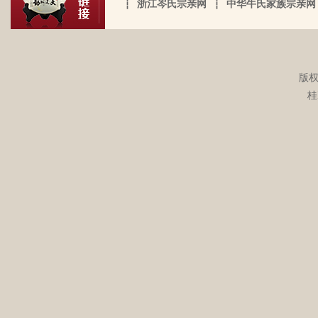
盟威大将军亦溪洞复镇也。 一始祖岑公諱
┆
浙江岑氏宗亲网
┆
中华牛氏家族宗亲网
于榨取贫下中农的血汗，走资本主义道
接触岑氏宗亲的事和东西。今天忽然好想
伯颜。擢授田州中顺大夫试也。 一始祖岑
路，政治身份不良，是要受到批斗和坐牢
我爸，点开了他的微信头像，看到朋友
公諱永泰。擢授恩州奉训大夫试也。 一始
的）。不知自己在有生之年，能否找到一
圈，发现了这个宗亲网的链接，就进来看
祖岑公諱辉。擢授岜鈴汎官总司守也。 一
点点的线索否？愿上天给我一点希望，也
看。我想说 是，家里还有很多我爸当时收
始祖岑諱光裕。为国亡身，蒙上宪不忍昧
岑延旺于2022-10-27的留言：
版权
愿能从岑氏宗亲网里能得到一点点的线
集什么关于族谱的资料。不知道有没有人
功臣，柱碑立祠，以祀之留後。仲述分住
湖南永州江华岭东一带散布着岑氏，因为
桂
索。万分感谢！！
需要？希望能对大家有用，不用放在家里
于此，只克全後裔分为五枝，有孙国泰初
文革时期族谱被毁，但是按照广西西林字
蒙尘。
头门庭，继後子孙荣昌。皆由祖德流芳，
辈排序，不知道我们是哪里来的了，老一
以及於今孙等，歆潜恐夫特著表於，兹以
辈说以前跟桂岭一带岑氏族人有联系，进
头不忘之意耳。
入21世纪后，没联系了……有没有人考证
岑卫东于2022-05-13的留言：
一下。
岑氏亲人们，大家好！我是岑卫东，是文
化大革命时代的“产物”。机缘巧合吧，终
于能在这里见到如此多的岑氏亲人们围聚
一堂畅所欲言，很是心慰，同时也带着一
丝丝的遗憾！因为我还未出生时，爷爷
岑炳旺于2022-04-02的留言：
（岑定伍）就不在世了，后来妈妈生我的
我们想增加人才库，有一位岑氏后裔在南
时候，又遇上文化大革命的浪潮，可能是
宁二中任副校长，另一位在平乐县交通局
文化大革命复杂的氛围和我俩兄妹当时还