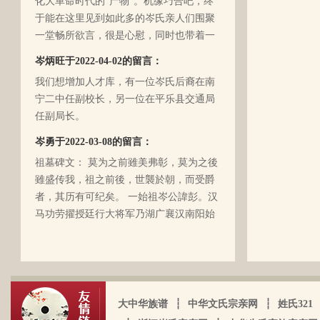
于能在这里见到如此多的岑氏亲人们围聚
一堂畅所欲言，很是心慰，同时也带着一
丝丝的遗憾！因为我还未出生时，爷爷
岑炳旺于2022-04-02的留言：
（岑定伍）就不在世了，后来妈妈生我的
我们想增加人才库，有一位岑氏后裔在南
时候，又遇上文化大革命的浪潮，可能是
宁二中任副校长，另一位在平乐县交通局
文化大革命复杂的氛围和我俩兄妹当时还
任副局长。
小的缘故吧，爸爸（岑国玉）一直守口如
瓶，极少对我们兄妹俩谈起他的身世和爷
岑勇于2022-03-08的留言：
爷的事情，甚至我妈妈都不知道一丁点。
祖墓碑文： 莫为之前雖美弗彰，莫为之後
再后来，我爸爸有一天突然得了急病，很
雖盛传我，祖之前後，世襲於朝，而受爵
快就离我们而去了。我现在只有了解到爷
者，其历有可纪矣。 一始祖岑公諱彭。汉
爷（岑定伍）有一个兄长，在逃难时失散
马功劳擢授廷行大将军乃湖广襄汉南阳始
了（名字不详），之后爷爷就做起了生
镇也。 一始祖岑公諱世铿。擢授怀远大将
岑厚霖于2021-11-18的留言：
意，并雇佣了工人协作 他，听说爷爷的生
军乃溪洞镇也。 一始祖岑公諱永珍。擢授
意还做得不错（当时那个时代，我爷爷属
自从19年我爸过身之后，我就一直没怎么
盟威大将军亦溪洞复镇也。 一始祖岑公諱
于榨取贫下中农的血汗，走资本主义道
接触岑氏宗亲的事和东西。今天忽然好想
伯颜。擢授田州中顺大夫试也。 一始祖岑
路，政治身份不良，是要受到批斗和坐牢
我爸，点开了他的微信头像，看到朋友
公諱永泰。擢授恩州奉训大夫试也。 一始
大中华族谱
┆
中华文氏宗亲网
┆
姓氏321
的）。不知自己在有生之年，能否找到一
圈，发现了这个宗亲网的链接，就进来看
祖岑公諱辉。擢授岜鈴汎官总司守也。 一