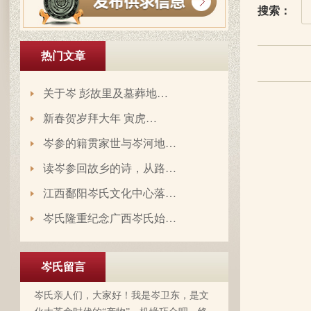
搜索：
热门文章
关于岑 彭故里及墓葬地…
新春贺岁拜大年 寅虎…
岑参的籍贯家世与岑河地…
读岑参回故乡的诗，从路…
岑延旺于2022-10-27的留言：
江西鄱阳岑氏文化中心落…
湖南永州江华岭东一带散布着岑氏，因为
文革时期族谱被毁，但是按照广西西林字
岑氏隆重纪念广西岑氏始…
辈排序，不知道我们是哪里来的了，老一
辈说以前跟桂岭一带岑氏族人有联系，进
入21世纪后，没联系了……有没有人考证
岑氏留言
岑卫东于2022-05-13的留言：
一下。
岑氏亲人们，大家好！我是岑卫东，是文
化大革命时代的“产物”。机缘巧合吧，终