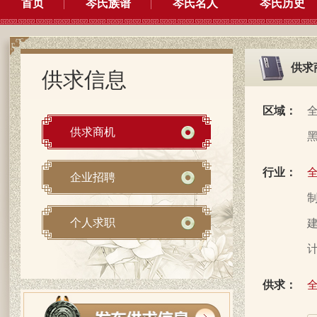
首页
岑氏族谱
岑氏名人
岑氏历史
供求
供求信息
区域：
供求商机
行业：
企业招聘
制
个人求职
建
计
供求：