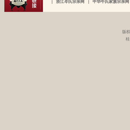
点点的线索否？愿上天给我一点希望，也
┆
浙江岑氏宗亲网
┆
中华牛氏家族宗亲网
看。我想说 是，家里还有很多我爸当时收
始祖岑諱光裕。为国亡身，蒙上宪不忍昧
岑延旺于2022-10-27的留言：
愿能从岑氏宗亲网里能得到一点点的线
集什么关于族谱的资料。不知道有没有人
功臣，柱碑立祠，以祀之留後。仲述分住
湖南永州江华岭东一带散布着岑氏，因为
索。万分感谢！！
需要？希望能对大家有用，不用放在家里
于此，只克全後裔分为五枝，有孙国泰初
文革时期族谱被毁，但是按照广西西林字
蒙尘。
头门庭，继後子孙荣昌。皆由祖德流芳，
辈排序，不知道我们是哪里来的了，老一
版权
以及於今孙等，歆潜恐夫特著表於，兹以
辈说以前跟桂岭一带岑氏族人有联系，进
头不忘之意耳。
桂
入21世纪后，没联系了……有没有人考证
岑卫东于2022-05-13的留言：
一下。
岑氏亲人们，大家好！我是岑卫东，是文
化大革命时代的“产物”。机缘巧合吧，终
于能在这里见到如此多的岑氏亲人们围聚
一堂畅所欲言，很是心慰，同时也带着一
丝丝的遗憾！因为我还未出生时，爷爷
岑炳旺于2022-04-02的留言：
（岑定伍）就不在世了，后来妈妈生我的
我们想增加人才库，有一位岑氏后裔在南
时候，又遇上文化大革命的浪潮，可能是
宁二中任副校长，另一位在平乐县交通局
文化大革命复杂的氛围和我俩兄妹当时还
任副局长。
小的缘故吧，爸爸（岑国玉）一直守口如
瓶，极少对我们兄妹俩谈起他的身世和爷
岑勇于2022-03-08的留言：
爷的事情，甚至我妈妈都不知道一丁点。
祖墓碑文： 莫为之前雖美弗彰，莫为之後