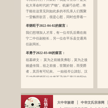
化大革命时代的“产物”。机缘巧合吧，终
于能在这里见到如此多的岑氏亲人们围聚
一堂畅所欲言，很是心慰，同时也带着一
丝丝的遗憾！因为我还未出生时，爷爷
岑炳旺于2022-04-02的留言：
（岑定伍）就不在世了，后来妈妈生我的
我们想增加人才库，有一位岑氏后裔在南
时候，又遇上文化大革命的浪潮，可能是
宁二中任副校长，另一位在平乐县交通局
文化大革命复杂的氛围和我俩兄妹当时还
任副局长。
小的缘故吧，爸爸（岑国玉）一直守口如
瓶，极少对我们兄妹俩谈起他的身世和爷
岑勇于2022-03-08的留言：
爷的事情，甚至我妈妈都不知道一丁点。
祖墓碑文： 莫为之前雖美弗彰，莫为之後
再后来，我爸爸有一天突然得了急病，很
雖盛传我，祖之前後，世襲於朝，而受爵
快就离我们而去了。我现在只有了解到爷
者，其历有可纪矣。 一始祖岑公諱彭。汉
爷（岑定伍）有一个兄长，在逃难时失散
马功劳擢授廷行大将军乃湖广襄汉南阳始
了（名字不详），之后爷爷就做起了生
镇也。 一始祖岑公諱世铿。擢授怀远大将
岑厚霖于2021-11-18的留言：
意，并雇佣了工人协作 他，听说爷爷的生
军乃溪洞镇也。 一始祖岑公諱永珍。擢授
意还做得不错（当时那个时代，我爷爷属
自从19年我爸过身之后，我就一直没怎么
盟威大将军亦溪洞复镇也。 一始祖岑公諱
于榨取贫下中农的血汗，走资本主义道
接触岑氏宗亲的事和东西。今天忽然好想
伯颜。擢授田州中顺大夫试也。 一始祖岑
路，政治身份不良，是要受到批斗和坐牢
我爸，点开了他的微信头像，看到朋友
大中华族谱
┆
中华文氏宗亲网
公諱永泰。擢授恩州奉训大夫试也。 一始
的）。不知自己在有生之年，能否找到一