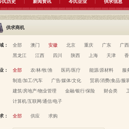
岑氏历史
新闻资讯
岑氏企业
供求信息
供求商机
域：
全部
澳门
安徽
北京
重庆
广东
广西
黑龙江
江西
四川
陕西
上海
天津
香
业：
全部
农/林/牧/渔
医药/医疗
能源/原材料
服
制造/加工/汽车
广告/媒体/文化
贸易/消费(食品/服
建筑/房地产/物业管理
金融/银行/保险
财会类
计算机/互联网/通信/电子
求：
全部
供应
求购