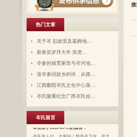
搜
热门文章
关于岑 彭故里及墓葬地…
新春贺岁拜大年 寅虎…
岑参的籍贯家世与岑河地…
读岑参回故乡的诗，从路…
岑延旺于2022-10-27的留言：
江西鄱阳岑氏文化中心落…
湖南永州江华岭东一带散布着岑氏，因为
岑氏隆重纪念广西岑氏始…
文革时期族谱被毁，但是按照广西西林字
辈排序，不知道我们是哪里来的了，老一
辈说以前跟桂岭一带岑氏族人有联系，进
岑氏留言
入21世纪后，没联系了……有没有人考证
岑卫东于2022-05-13的留言：
一下。
岑氏亲人们，大家好！我是岑卫东，是文