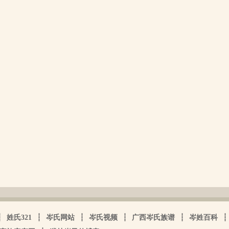
┆
姓氏321
┆
岑氏网站
┆
岑氏视频
┆
广西岑氏族谱
┆
岑姓百科
┆