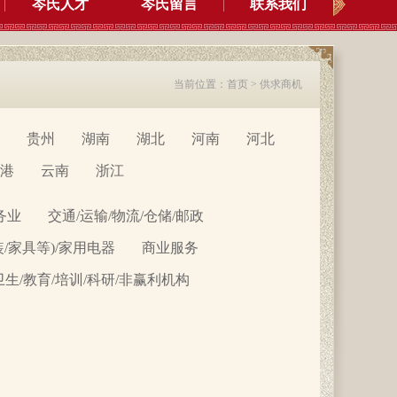
岑氏人才
岑氏留言
联系我们
当前位置：
首页
>
供求商机
贵州
湖南
湖北
河南
河北
港
云南
浙江
务业
交通/运输/物流/仓储/邮政
装/家具等)/家用电器
商业服务
卫生/教育/培训/科研/非赢利机构