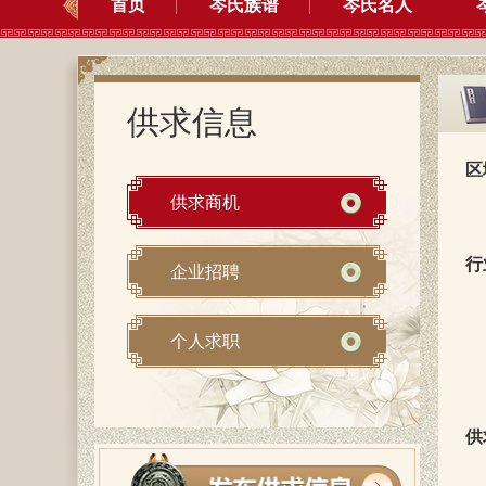
首页
岑氏族谱
岑氏名人
供求信息
区
供求商机
行
企业招聘
个人求职
供