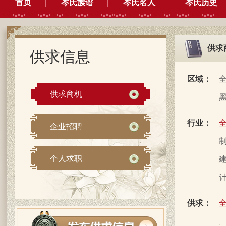
首页
岑氏族谱
岑氏名人
岑氏历史
供求
供求信息
区域：
供求商机
行业：
企业招聘
制
个人求职
建
计
供求：