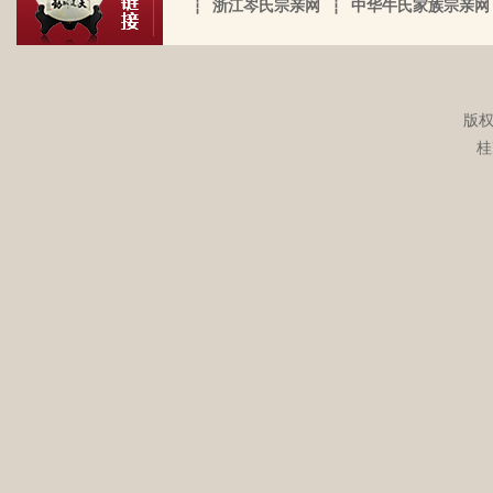
一下。
┆
浙江岑氏宗亲网
┆
中华牛氏家族宗亲网
岑氏亲人们，大家好！我是岑卫东，是文
化大革命时代的“产物”。机缘巧合吧，终
于能在这里见到如此多的岑氏亲人们围聚
一堂畅所欲言，很是心慰，同时也带着一
版权
丝丝的遗憾！因为我还未出生时，爷爷
岑炳旺于2022-04-02的留言：
桂
（岑定伍）就不在世了，后来妈妈生我的
我们想增加人才库，有一位岑氏后裔在南
时候，又遇上文化大革命的浪潮，可能是
宁二中任副校长，另一位在平乐县交通局
文化大革命复杂的氛围和我俩兄妹当时还
任副局长。
小的缘故吧，爸爸（岑国玉）一直守口如
瓶，极少对我们兄妹俩谈起他的身世和爷
岑勇于2022-03-08的留言：
爷的事情，甚至我妈妈都不知道一丁点。
祖墓碑文： 莫为之前雖美弗彰，莫为之後
再后来，我爸爸有一天突然得了急病，很
雖盛传我，祖之前後，世襲於朝，而受爵
快就离我们而去了。我现在只有了解到爷
者，其历有可纪矣。 一始祖岑公諱彭。汉
爷（岑定伍）有一个兄长，在逃难时失散
马功劳擢授廷行大将军乃湖广襄汉南阳始
了（名字不详），之后爷爷就做起了生
镇也。 一始祖岑公諱世铿。擢授怀远大将
岑厚霖于2021-11-18的留言：
意，并雇佣了工人协作 他，听说爷爷的生
军乃溪洞镇也。 一始祖岑公諱永珍。擢授
意还做得不错（当时那个时代，我爷爷属
自从19年我爸过身之后，我就一直没怎么
盟威大将军亦溪洞复镇也。 一始祖岑公諱
于榨取贫下中农的血汗，走资本主义道
接触岑氏宗亲的事和东西。今天忽然好想
伯颜。擢授田州中顺大夫试也。 一始祖岑