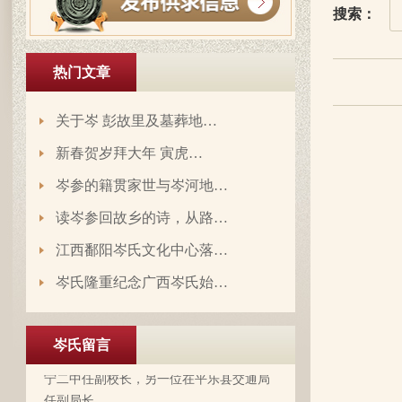
搜索：
热门文章
岑延旺于2022-10-27的留言：
湖南永州江华岭东一带散布着岑氏，因为
关于岑 彭故里及墓葬地…
文革时期族谱被毁，但是按照广西西林字
辈排序，不知道我们是哪里来的了，老一
新春贺岁拜大年 寅虎…
辈说以前跟桂岭一带岑氏族人有联系，进
岑参的籍贯家世与岑河地…
入21世纪后，没联系了……有没有人考证
岑卫东于2022-05-13的留言：
一下。
读岑参回故乡的诗，从路…
岑氏亲人们，大家好！我是岑卫东，是文
江西鄱阳岑氏文化中心落…
化大革命时代的“产物”。机缘巧合吧，终
于能在这里见到如此多的岑氏亲人们围聚
岑氏隆重纪念广西岑氏始…
一堂畅所欲言，很是心慰，同时也带着一
丝丝的遗憾！因为我还未出生时，爷爷
岑炳旺于2022-04-02的留言：
（岑定伍）就不在世了，后来妈妈生我的
岑氏留言
我们想增加人才库，有一位岑氏后裔在南
时候，又遇上文化大革命的浪潮，可能是
宁二中任副校长，另一位在平乐县交通局
文化大革命复杂的氛围和我俩兄妹当时还
任副局长。
小的缘故吧，爸爸（岑国玉）一直守口如