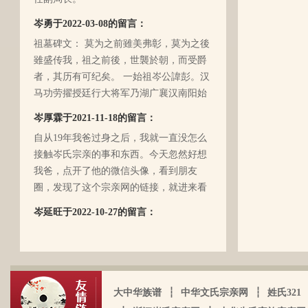
瓶，极少对我们兄妹俩谈起他的身世和爷
岑勇于2022-03-08的留言：
爷的事情，甚至我妈妈都不知道一丁点。
祖墓碑文： 莫为之前雖美弗彰，莫为之後
再后来，我爸爸有一天突然得了急病，很
雖盛传我，祖之前後，世襲於朝，而受爵
快就离我们而去了。我现在只有了解到爷
者，其历有可纪矣。 一始祖岑公諱彭。汉
爷（岑定伍）有一个兄长，在逃难时失散
马功劳擢授廷行大将军乃湖广襄汉南阳始
了（名字不详），之后爷爷就做起了生
镇也。 一始祖岑公諱世铿。擢授怀远大将
岑厚霖于2021-11-18的留言：
意，并雇佣了工人协作 他，听说爷爷的生
军乃溪洞镇也。 一始祖岑公諱永珍。擢授
意还做得不错（当时那个时代，我爷爷属
自从19年我爸过身之后，我就一直没怎么
盟威大将军亦溪洞复镇也。 一始祖岑公諱
于榨取贫下中农的血汗，走资本主义道
接触岑氏宗亲的事和东西。今天忽然好想
伯颜。擢授田州中顺大夫试也。 一始祖岑
路，政治身份不良，是要受到批斗和坐牢
我爸，点开了他的微信头像，看到朋友
公諱永泰。擢授恩州奉训大夫试也。 一始
的）。不知自己在有生之年，能否找到一
圈，发现了这个宗亲网的链接，就进来看
祖岑公諱辉。擢授岜鈴汎官总司守也。 一
点点的线索否？愿上天给我一点希望，也
看。我想说 是，家里还有很多我爸当时收
始祖岑諱光裕。为国亡身，蒙上宪不忍昧
岑延旺于2022-10-27的留言：
愿能从岑氏宗亲网里能得到一点点的线
集什么关于族谱的资料。不知道有没有人
功臣，柱碑立祠，以祀之留後。仲述分住
湖南永州江华岭东一带散布着岑氏，因为
索。万分感谢！！
需要？希望能对大家有用，不用放在家里
于此，只克全後裔分为五枝，有孙国泰初
文革时期族谱被毁，但是按照广西西林字
蒙尘。
头门庭，继後子孙荣昌。皆由祖德流芳，
辈排序，不知道我们是哪里来的了，老一
以及於今孙等，歆潜恐夫特著表於，兹以
辈说以前跟桂岭一带岑氏族人有联系，进
头不忘之意耳。
大中华族谱
┆
中华文氏宗亲网
┆
姓氏321
入21世纪后，没联系了……有没有人考证
岑卫东于2022-05-13的留言：